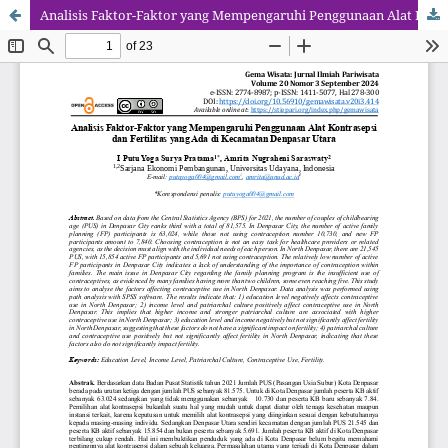
Analisis Faktor-Faktor yang Mempengaruhi Penggunaan Alat Kontrasepsi dan Fertilitas yang Ada di Kecamatan Denpasar Utara