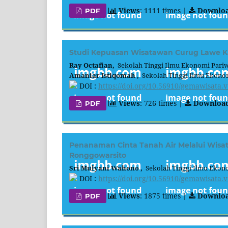
Views
: 1111 times |
Downlo
PDF
Studi Kepuasan Wisatawan Curug Lawe Ka
Ray Octafian,
Sekolah Tinggi Ilmu Ekonomi Pariw
Amaniar Istiqomah ,
Sekolah Tinggi Ilmu Ekonom
DOI :
https://doi.org/10.56910/gemawisata.v
Views
: 726 times |
Downloa
PDF
Penanaman Cinta Tanah Air Melalui Wi
Ronggowarsito
Sri Mulyani Wahono ,
Sekolah Tinggi Ilmu Ekono
DOI :
https://doi.org/10.56910/gemawisata.v
Views
: 1875 times |
Downlo
PDF