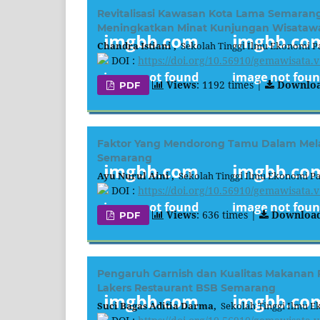
Revitalisasi Kawasan Kota Lama Semaran
Meningkatkan Minat Kunjungan Wisataw
Chandra Istiani ,
Sekolah Tinggi Ilmu Ekonomi Pa
DOI :
https://doi.org/10.56910/gemawisata.v
Views
: 1192 times |
Downlo
PDF
Faktor Yang Mendorong Tamu Dalam Melaku
Semarang
Ayu Nurul Aini ,
Sekolah Tinggi Ilmu Ekonomi Pa
DOI :
https://doi.org/10.56910/gemawisata.v
Views
: 636 times |
Downloa
PDF
Pengaruh Garnish dan Kualitas Makanan
Lakers Restaurant BSB Semarang
Suci Bagas Aditia Darma,
Sekolah Tinggi Ilmu E