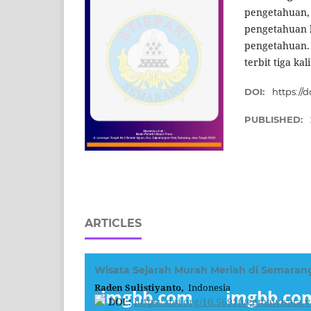
pengetahuan,
pengetahuan k
pengetahuan. 
terbit tiga ka
DOI:
https://
PUBLISHED:
ARTICLES
Wisata Sejarah Murah Meriah di Semaran
Raden Sulistiyanto,
Indonesia
DOI :
https://doi.org/10.56910/gemawisata.v