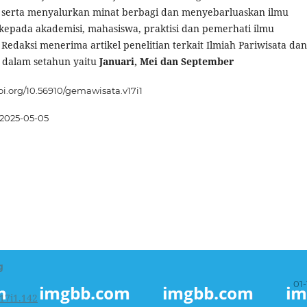
 serta menyalurkan minat berbagi dan menyebarluaskan ilmu
epada akademisi, mahasiswa, praktisi dan pemerhati ilmu
Redaksi menerima artikel penelitian terkait Ilmiah Pariwisata dan
li dalam setahun yaitu
Januari, Mei dan September
doi.org/10.56910/gemawisata.v17i1
2025-05-05
g
01-
17i1.142