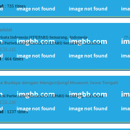
ad
: 735 times
lisidi
isata Indonesia (STIEPARI) Semarang, Indonesia
17-
i Pariwisata Indonesia (STIEPARI) Semarang, Indonesia
17i1.145
d
: 464 times
sata Budaya dengan Mengunjungi Museum Jawa Tengah
mi Pariwisata Indonesia (STIEPARI) Semarang, Indonesia
28-
17i1.146
ad
: 1237 times