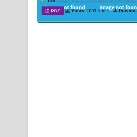
DOI :
https://doi.org/10.56910/gemawisata.v
Views
: 2003 times |
Downlo
PDF