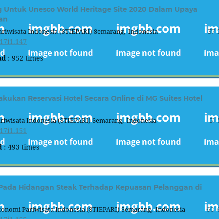
g Untuk Unesco World Heritage Site 2020 Dalam Upaya
an
riwisata Indonesia (STIEPARI) Semarang, Indonesia
37-
17i1.147
ad
: 952 times
kan Reservasi Hotel Secara Online di MG Suites Hotel
riwisata Indonesia (STIEPARI) Semarang, Indonesia
51-
17i1.151
d
: 493 times
 Pada Hidangan Steak Terhadap Kepuasan Pelanggan di
konomi Pariwisata Indonesia (STIEPARI) Semarang, Indonesia
60-