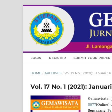
LOGIN
REGISTER
SUBMIT YOUR PAPER
HOME
/
ARCHIVES
/
Vol. 17 No. 1 (2021): Januari :
Vol. 17 No. 1 (2021): Januar
Gemawisata : 
5077
(Online) 
Semarang
. P