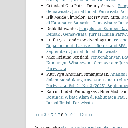
Octaviani Gita Putri , Denny Asmara,
Peng
Gemawisata: Jurnal Ilmiah Pariwisata: Vol.
Irik Maida Simbolon, Merry Moy Mita,
Day
di Kabupaten Samosir
,
Gemawisata: Jurnal
Didik Ikhwanto ,
Pengelolaan Sumber Day
Demak
,
Gemawisata: Jurnal Ilmiah Pariwis
Lutfi Tyas Candra Widyaningrum,
Perana
Department di Laras Asri Resort and SPA
September : Jurnal Ilmiah Pariwisata
Nike Kristina Septiani,
Pengembangan Daya
Kunjungan Wisatawan
,
Gemawisata: Jurna
Pariwisata
Putri Ayu Andriani Simanjuntak,
Analisis 
dalam Mendukung Kawasan Danau Toba Seb
Pariwisata: Vol. 21 No. 3 (2025): September
Katrini Endah Pamungkas , Nina Mistriani 
Destinasi Wisata Alam di Kabupaten Pati
,
Jurnal Ilmiah Pariwisata
<<
<
3
4
5
6
7
8
9
10
11
12
>
>>
You may also
start an advanced similarity searc