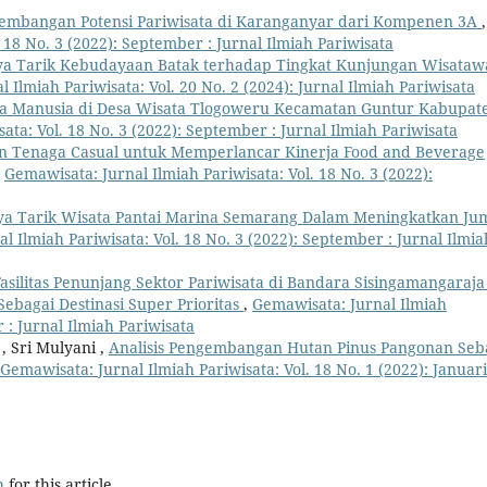
embangan Potensi Pariwisata di Karanganyar dari Kompenen 3A
,
 18 No. 3 (2022): September : Jurnal Ilmiah Pariwisata
a Tarik Kebudayaan Batak terhadap Tingkat Kunjungan Wisataw
 Ilmiah Pariwisata: Vol. 20 No. 2 (2024): Jurnal Ilmiah Pariwisata
a Manusia di Desa Wisata Tlogoweru Kecamatan Guntur Kabupat
ata: Vol. 18 No. 3 (2022): September : Jurnal Ilmiah Pariwisata
n Tenaga Casual untuk Memperlancar Kinerja Food and Beverage
,
Gemawisata: Jurnal Ilmiah Pariwisata: Vol. 18 No. 3 (2022):
 Tarik Wisata Pantai Marina Semarang Dalam Meningkatkan Ju
l Ilmiah Pariwisata: Vol. 18 No. 3 (2022): September : Jurnal Ilmia
Fasilitas Penunjang Sektor Pariwisata di Bandara Sisingamangaraja
agai Destinasi Super Prioritas
,
Gemawisata: Jurnal Ilmiah
 : Jurnal Ilmiah Pariwisata
, Sri Mulyani ,
Analisis Pengembangan Hutan Pinus Pangonan Seb
Gemawisata: Jurnal Ilmiah Pariwisata: Vol. 18 No. 1 (2022): Januari
h
for this article.