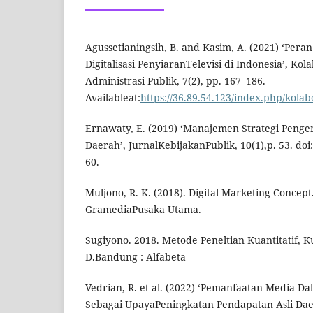
Agussetianingsih, B. and Kasim, A. (2021) ‘Pera
Digitalisasi PenyiaranTelevisi di Indonesia’, Kola
Administrasi Publik, 7(2), pp. 167–186.
Availableat:
https://36.89.54.123/index.php/kolab
Ernawaty, E. (2019) ‘Manajemen Strategi Peng
Daerah’, JurnalKebijakanPublik, 10(1),p. 53. doi:
60.
Muljono, R. K. (2018). Digital Marketing Concept
GramediaPusaka Utama.
Sugiyono. 2018. Metode Peneltian Kuantitatif, Ku
D.Bandung : Alfabeta
Vedrian, R. et al. (2022) ‘Pemanfaatan Media D
Sebagai UpayaPeningkatan Pendapatan Asli Da