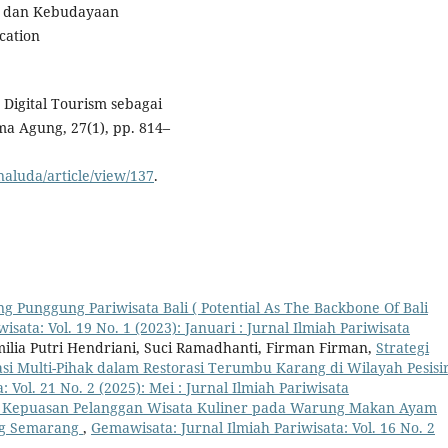
ta dan Kebudayaan
cation
 Digital Tourism sebagai
ma Agung, 27(1), pp. 814–
naluda/article/view/137
.
ng Punggung Pariwisata Bali ( Potential As The Backbone Of Bali
sata: Vol. 19 No. 1 (2023): Januari : Jurnal Ilmiah Pariwisata
ilia Putri Hendriani, Suci Ramadhanti, Firman Firman,
Strategi
i Multi-Pihak dalam Restorasi Terumbu Karang di Wilayah Pesisi
 Vol. 21 No. 2 (2025): Mei : Jurnal Ilmiah Pariwisata
n Kepuasan Pelanggan Wisata Kuliner pada Warung Makan Ayam
ang Semarang
,
Gemawisata: Jurnal Ilmiah Pariwisata: Vol. 16 No. 2