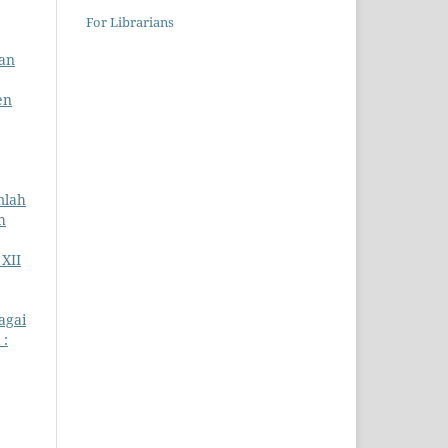
For Librarians
an
en
mlah
h
 XII
agai
 :