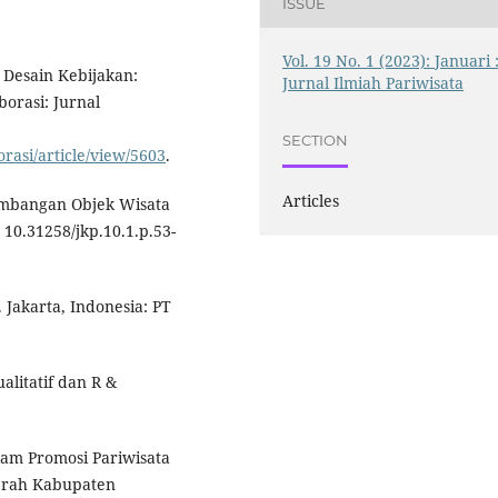
ISSUE
Vol. 19 No. 1 (2023): Januari 
n Desain Kebijakan:
Jurnal Ilmiah Pariwisata
borasi: Jurnal
SECTION
orasi/article/view/5603
.
Articles
embangan Objek Wisata
 10.31258/jkp.10.1.p.53-
. Jakarta, Indonesia: PT
alitatif dan R &
alam Promosi Pariwisata
erah Kabupaten