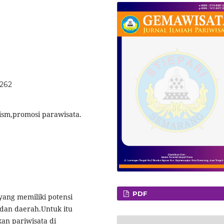
.262
rism,promosi parawisata.
PDF
yang memiliki potensi
dan daerah.Untuk itu
n pariwisata di