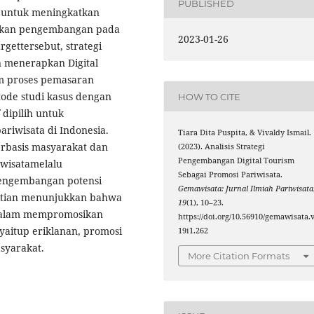
PUBLISHED
h untuk meningkatkan
askan pengembangan pada
2023-01-26
gettersebut, strategi
 menerapkan Digital
am proses pemasaran
ode studi kasus dengan
HOW TO CITE
 dipilih untuk
iwisata di Indonesia.
Tiara Dita Puspita, & Vivaldy Ismail.
erbasis masyarakat dan
(2023). Analisis Strategi
Pengembangan Digital Tourism
wisatamelalu
Sebagai Promosi Pariwisata.
pengembangan potensi
Gemawisata: Jurnal Ilmiah Pariwisata
elitian menunjukkan bahwa
19
(1), 10–23.
 dalam mempromosikan
https://doi.org/10.56910/gemawisata.
yaitup eriklanan, promosi
19i1.262
syarakat.
More Citation Formats