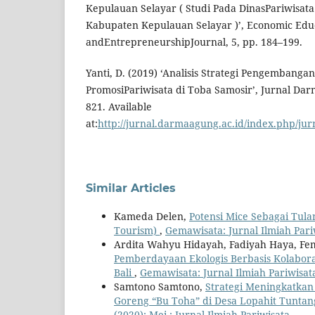
Kepulauan Selayar ( Studi Pada DinasPariwisa
Kabupaten Kepulauan Selayar )’, Economic Edu
andEntrepreneurshipJournal, 5, pp. 184–199.
Yanti, D. (2019) ‘Analisis Strategi Pengembangan
PromosiPariwisata di Toba Samosir’, Jurnal Dar
821. Available
at:
http://jurnal.darmaagung.ac.id/index.php/jur
Similar Articles
Kameda Delen,
Potensi Mice Sebagai Tula
Tourism)
,
Gemawisata: Jurnal Ilmiah Pariwi
Ardita Wahyu Hidayah, Fadiyah Haya, Fem
Pemberdayaan Ekologis Berbasis Kolaboras
Bali
,
Gemawisata: Jurnal Ilmiah Pariwisata:
Samtono Samtono,
Strategi Meningkatka
Goreng “Bu Toha” di Desa Lopahit Tunt
(2020): Mei : Jurnal Ilmiah Pariwisata