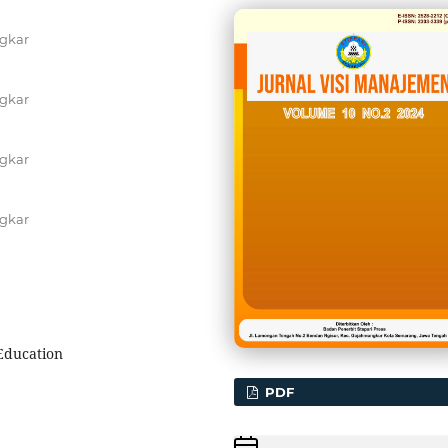
ngkar
ngkar
ngkar
ngkar
 Education
PDF