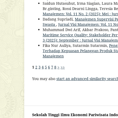
Saidun Hutasuhut, Irma Siagian, Laura 
Br.ginting, Rossi Dearni Lingga, Teresia R
Manajemen: Vol. 11 No. 2 (2025): Mei : Ju
Dadang Supriadi,
Manajemen Supervisi P
Swasta
,
Jurnal Visi Manajemen: Vol. 11 N
Muhammad Dwi Arif, Akbar Prakoso, Pantja
Maritime Service Quality: Stakeholder Pe
3 (2025): September : Jurnal Visi Manaje
Fika Nur Auliya, Sutarmin Sutarmin,
Peng
Terhadap Kepuasan Pelanggan Produk St
Manajemen
1
2
3
4
5
6
7
8
>
>>
You may also
start an advanced similarity searc
Sekolah Tinggi Ilmu Ekonomi Pariwisata Ind