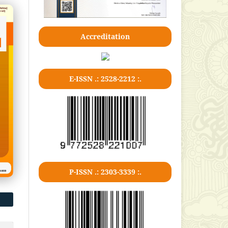
Accreditation
E-ISSN .: 2528-2212 :.
P-ISSN .: 2303-3339 :.