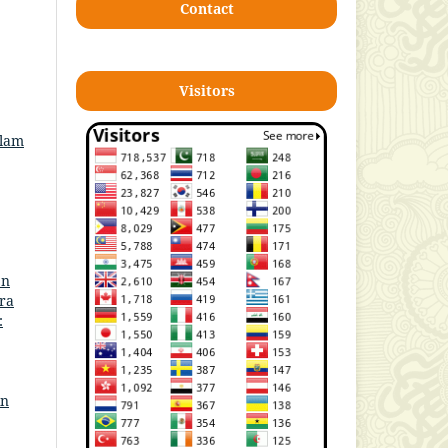
Contact
Visitors
slam
en
ra
:
in