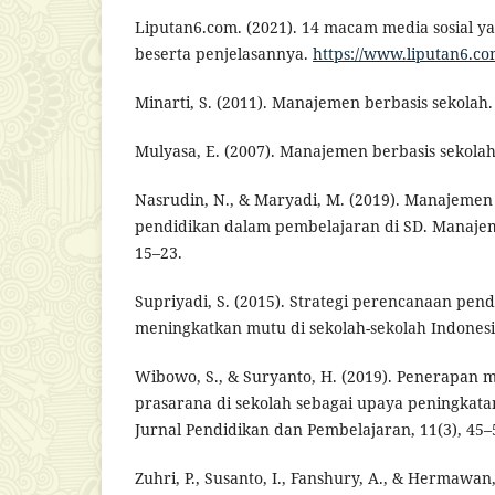
Liputan6.com. (2021). 14 macam media sosial y
beserta penjelasannya.
https://www.liputan6.c
Minarti, S. (2011). Manajemen berbasis sekola
Mulyasa, E. (2007). Manajemen berbasis sekola
Nasrudin, N., & Maryadi, M. (2019). Manajemen
pendidikan dalam pembelajaran di SD. Manajem
15–23.
Supriyadi, S. (2015). Strategi perencanaan pen
meningkatkan mutu di sekolah-sekolah Indonesia
Wibowo, S., & Suryanto, H. (2019). Penerapan
prasarana di sekolah sebagai upaya peningkatan
Jurnal Pendidikan dan Pembelajaran, 11(3), 45–
Zuhri, P., Susanto, I., Fanshury, A., & Hermawan,