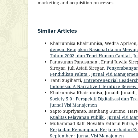
marketing and acquisition processes.
Similar Articles
Khairunnisa Khairunnisa, Wedra Aprison,
dengan Kebijakan Nasional dalam Mewujudk
Tahun 2003, dan Teori Human Capital
,
Ju
Panusunan Panusunan , Emmi Juwita Sireg
Siregar, Juli Astati Siregar,
Pengembangan 
Pendidikan Paluta
,
Jurnal Visi Manajemen:
Tanti Sugiharti,
Entrepreneurial Leadersh
Indonesia: A Narrative Literature Review
Khairunnisa Khairunnisa, Junaidi Junaidi
Society 5.0 : Perspektif Digitalisasi dan 
Jurnal Visi Manajemen
Sapto Supriyanto, Bambang Guritno, Hart
Kualitas Pelayanan Publik
,
Jurnal Visi Ma
Muhammad Rafli Novalita Fathrul Putra,
Kerja dan Kemampuan Kerja terhadap Ku
September : Jurnal Visi Manajemen