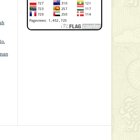
ah
No.
anan