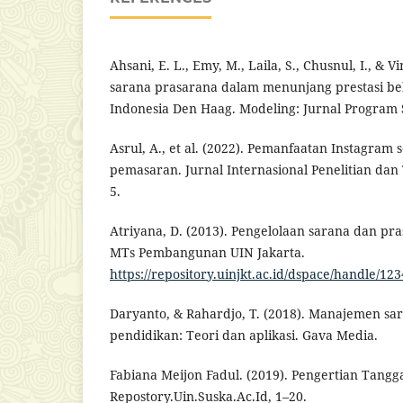
Ahsani, E. L., Emy, M., Laila, S., Chusnul, I., & 
sarana prasarana dalam menunjang prestasi bel
Indonesia Den Haag. Modeling: Jurnal Program S
Asrul, A., et al. (2022). Pemanfaatan Instagram
pemasaran. Jurnal Internasional Penelitian dan 
5.
Atriyana, D. (2013). Pengelolaan sarana dan pr
MTs Pembangunan UIN Jakarta.
https://repository.uinjkt.ac.id/dspace/handle/12
Daryanto, & Rahardjo, T. (2018). Manajemen sa
pendidikan: Teori dan aplikasi. Gava Media.
Fabiana Meijon Fadul. (2019). Pengertian Tangg
Repostory.Uin.Suska.Ac.Id, 1–20.