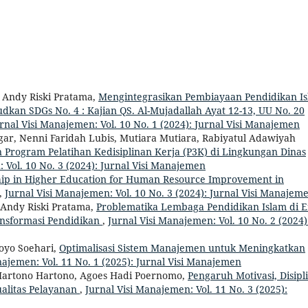
 Andy Riski Pratama,
Mengintegrasikan Pembiayaan Pendidikan I
an SDGs No. 4 : Kajian QS. Al-Mujadallah Ayat 12-13, UU No. 20
rnal Visi Manajemen: Vol. 10 No. 1 (2024): Jurnal Visi Manajemen
ar, Nenni Faridah Lubis, Mutiara Mutiara, Rabiyatul Adawiyah
Program Pelatihan Kedisiplinan Kerja (P3K) di Lingkungan Dinas
 Vol. 10 No. 3 (2024): Jurnal Visi Manajemen
ip in Higher Education for Human Resource Improvement in
,
Jurnal Visi Manajemen: Vol. 10 No. 3 (2024): Jurnal Visi Manajem
, Andy Riski Pratama,
Problematika Lembaga Pendidikan Islam di E
Transformasi Pendidikan
,
Jurnal Visi Manajemen: Vol. 10 No. 2 (2024)
oyo Soehari,
Optimalisasi Sistem Manajemen untuk Meningkatkan
najemen: Vol. 11 No. 1 (2025): Jurnal Visi Manajemen
 Hartono Hartono, Agoes Hadi Poernomo,
Pengaruh Motivasi, Disipl
alitas Pelayanan
,
Jurnal Visi Manajemen: Vol. 11 No. 3 (2025):