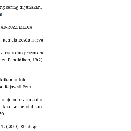
ang sering digunakan,
om
h. AR-RUZZ MEDIA.
h. Remaja Rosda Karya.
 sarana dan prasarana
en Pendidikan, 13(2),
didikan untuk
. Rajawali Pers.
 manajemen sarana dan
 kualitas pendidikan.
50.
 T. (2020). Strategic