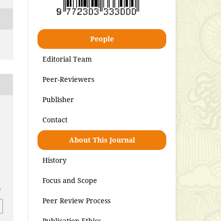
People
Editorial Team
Peer-Reviewers
Publisher
Contact
About This Journal
History
Focus and Scope
6
Peer Review Process
Publication Ethics