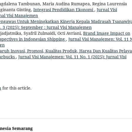
Magdalena Tambunan, Maria Audina Rumapea, Regina Laurensia
eginanta Ginting,
Integrasi Pendidikan Ekonomi
,
Jurnal Visi
rnal Visi Manajemen
engawas Untuk Meningkatkan Kinerja Kepala Madrasah Tsanawiy
o. 3 (2025): September : Jurnal Visi Manajemen
djatmika, Syafril Zulmaidi, Octi Avriani,
Brand Image Impact on
rspectives in Indonesian Shipping
,
Jurnal Visi Manajemen: Vol. 11 
men
aruh Inovasi, Promosi, Kualitas Produk, Harga Dan Kualitas Pelay
arbucks
,
Jurnal Visi Manajemen: Vol. 11 No. 1 (2025): Jurnal Visi
h
for this article.
onesia Semarang