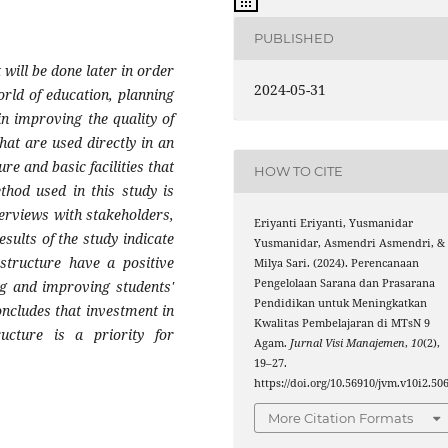
PUBLISHED
 will be done later in order
2024-05-31
orld of education, planning
 in improving the quality of
 that are used directly in an
ure and basic facilities that
HOW TO CITE
ethod used in this study is
nterviews with stakeholders,
Eriyanti Eriyanti, Yusmanidar
sults of the study indicate
Yusmanidar, Asmendri Asmendri, &
astructure have a positive
Milya Sari. (2024). Perencanaan
Pengelolaan Sarana dan Prasarana
ng and improving students'
Pendidikan untuk Meningkatkan
concludes that investment in
Kwalitas Pembelajaran di MTsN 9
ructure is a priority for
Agam.
Jurnal Visi Manajemen
,
10
(2),
19–27.
https://doi.org/10.56910/jvm.v10i2.50
More Citation Formats