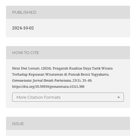
PUBLISHED
2024-10-02
HOW TO CITE
Heni Dwi Lestari. (2024). Pengaruh Kualitas Daya Tarik Wisata
Terhadap Kepuasan Wisatawan di Puncak Becici Yogyakarta.
Gemawisata: Jurnal Ilmiah Pariwisata
,
21
(1), 33–49.
https://doi.org/10.56910/gemawisata.v21i1.388
More Citation Formats
ISSUE