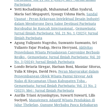
Pariwisata
Yetti Rochadiningsih, Muhammad Affan Syahrul,
Maria Sari Megaputri, Syauqy Ushma Haris,
Sandal
Upanat : Peran Kekayaan Intelektual Desain Industri
dalam Mendorong Daya Saing Destinasi Pariwisata
Borobudur ke Kancah Internasional
,
Gemawisata:
Jurnal Ilmiah Pariwisata: Vol. 21 No. 1 (2025): Jurnal
Ilmiah Pariwisata
Agung Yuliyanto Nugroho, Suswanto Suswanto, Sri
Yulianto Fajar Pradap, Herra Herryani,
Aktivitas
Pengelolaan Wisata Petualangan Canyoning Berbasis
Resiko
,
Gemawisata: Jurnal Ilmiah Pariwisata: Vol. 20
No. 3 (2024): Jurnal Ilmiah Pariwisata
Londo Betaria Siregar, Harisan Boni, Masniar Sitorus,
Yulia K Sitepu, David Fero,
Peran Masyarakat dalam
Pengembangan Objek Wisata Pantai Siregar Aek
Nalas di Kecamatan Uluan Kabupaten Toba
,
Gemawisata: Jurnal Ilmiah Pariwisata: Vol. 21 No. 2
(2025): Mei : Jurnal Ilmiah Pariwisata
Aurilia Triani Aryaningtyas, Suwarti Suwarti, Lilis
Suciyati,
Manajemen Adaptif Wisata Pendakian di
Jalur Thekelan, Gunung Merbabu Pasca Kebakaran