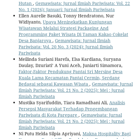
Hutan
,
Gemawisata: Jurnal Ilmiah Pariwisata: Vol. 22
No. 1 (2026): Januari: Jurnal Ilmiah Pariwisata
Ellen Aurelie Basuki, Tonny Hendratono, Nur
Widiyanto,
Upaya Meningkatkan Kunjungan
Wisatawan Melalui Strategi Packaging And
Programming Paket Wisata Di Taman Kakao Cokelat
Desa Banjaroya
,
Gemawisata: Jurnal Ilmiah
Pariwisata: Vol. 20 No. 3 (2024): Jurnal Ilmiah
Pariwisata
Meilinda Suriani Harefa, Elsa Kardiana, Suryana
Daulay, Dzuriati’ A Yuni Aceh, Juniarti Simamora,
Faktor-Faktor Pendukung Pantai Sri Mersing Desa
Kuala Lama Kecamatan Pantai Cermin, Serdang
Bedagai sebagai Kawasan Wisata
,
Gemawisata: Jurnal
Ilmiah Pariwisata: Vol. 21 No. 2 (2025): Mei : Jurnal
Ilmiah Pariwisata
Mustika Syarifuddin, Tiara Ramadhani Ali,
Analisis
Persepsi Masyarakat Terhadap Pengembangan
Pariwisata di Kota Parepare
,
Gemawisata: Jurnal
Ilmiah Pariwisata: Vol. 21 No. 2 (2025): Mei : Jurnal
Ilmiah Pariwisata
Ni Putu Helda Silpia Apriyani,
Makna Hospitality Bagi