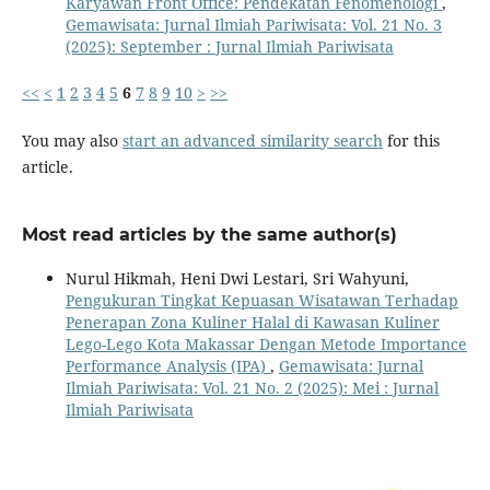
Karyawan Front Office: Pendekatan Fenomenologi
,
Gemawisata: Jurnal Ilmiah Pariwisata: Vol. 21 No. 3
(2025): September : Jurnal Ilmiah Pariwisata
<<
<
1
2
3
4
5
6
7
8
9
10
>
>>
You may also
start an advanced similarity search
for this
article.
Most read articles by the same author(s)
Nurul Hikmah, Heni Dwi Lestari, Sri Wahyuni,
Pengukuran Tingkat Kepuasan Wisatawan Terhadap
Penerapan Zona Kuliner Halal di Kawasan Kuliner
Lego-Lego Kota Makassar Dengan Metode Importance
Performance Analysis (IPA)
,
Gemawisata: Jurnal
Ilmiah Pariwisata: Vol. 21 No. 2 (2025): Mei : Jurnal
Ilmiah Pariwisata