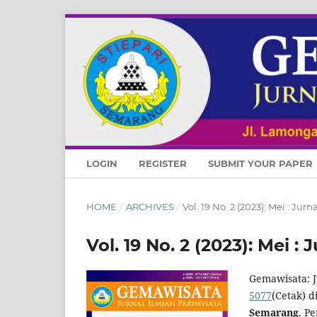
LOGIN
REGISTER
SUBMIT YOUR PAPER
HOME
/
ARCHIVES
/
Vol. 19 No. 2 (2023): Mei : Jur
Vol. 19 No. 2 (2023): Mei :
Gemawisata: J
5077
(Cetak) d
Semarang
. P