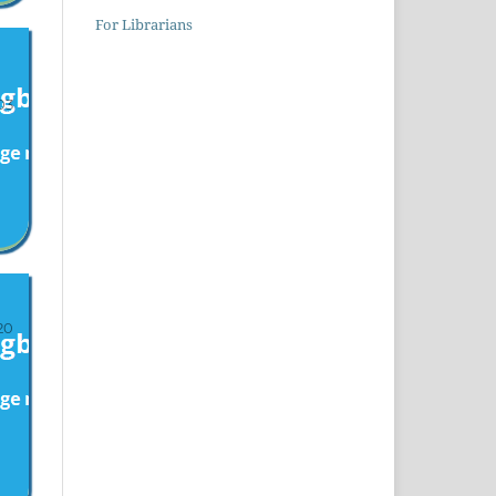
For Librarians
I
03
20