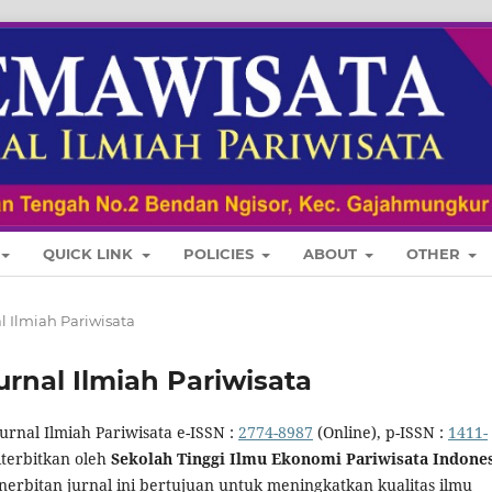
QUICK LINK
POLICIES
ABOUT
OTHER
nal Ilmiah Pariwisata
 Jurnal Ilmiah Pariwisata
urnal Ilmiah Pariwisata e-ISSN :
2774-8987
(Online), p-ISSN :
1411-
iterbitkan oleh
Sekolah Tinggi Ilmu Ekonomi Pariwisata Indone
enerbitan jurnal ini bertujuan untuk meningkatkan kualitas ilmu