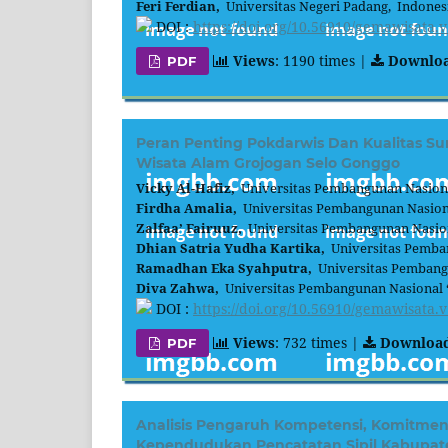
Feri Ferdian,
Universitas Negeri Padang, Indones
DOI :
https://doi.org/10.56910/gemawisata.v
Views
: 1190 times |
Downlo
PDF
Peran Penting Pokdarwis Dan Kualitas 
Wisata Alam Grojogan Selo Gonggo
Vicky Al-Hafiz,
Universitas Pembangunan Nasiona
Firdha Amalia,
Universitas Pembangunan Nasiona
Zalfaa’ Fairuuz,
Universitas Pembangunan Nasion
Dhian Satria Yudha Kartika,
Universitas Pemban
Ramadhan Eka Syahputra,
Universitas Pembangu
Diva Zahwa,
Universitas Pembangunan Nasional “
DOI :
https://doi.org/10.56910/gemawisata.v
Views
: 732 times |
Downloa
PDF
Analisis Pengaruh Kompetensi, Komitmen
Kependudukan Pencatatan Sipil Kabupa