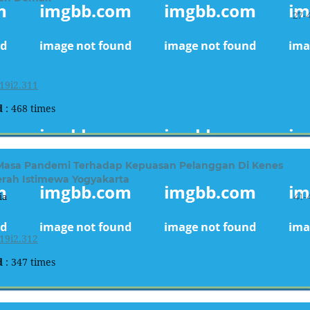
27-
19i2.311
d
: 468 times
 Masa Pandemi Terhadap Kepuasan Pelanggan Di Kenes
erah Istimewa Yogyakarta
ia
41-
19i2.312
d
: 347 times