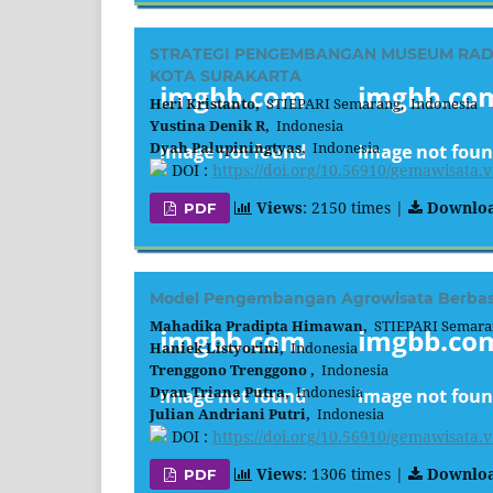
STRATEGI PENGEMBANGAN MUSEUM RADY
KOTA SURAKARTA
Heri Kristanto,
STIEPARI Semarang, Indonesia
Yustina Denik R,
Indonesia
Dyah Palupiningtyas,
Indonesia
DOI :
https://doi.org/10.56910/gemawisata.v
Views
: 2150 times |
Downlo
PDF
Model Pengembangan Agrowisata Berbasis
Mahadika Pradipta Himawan,
STIEPARI Semaran
Haniek Listyorini,
Indonesia
Trenggono Trenggono ,
Indonesia
Dyan Triana Putra,
Indonesia
Julian Andriani Putri,
Indonesia
DOI :
https://doi.org/10.56910/gemawisata.v
Views
: 1306 times |
Downlo
PDF