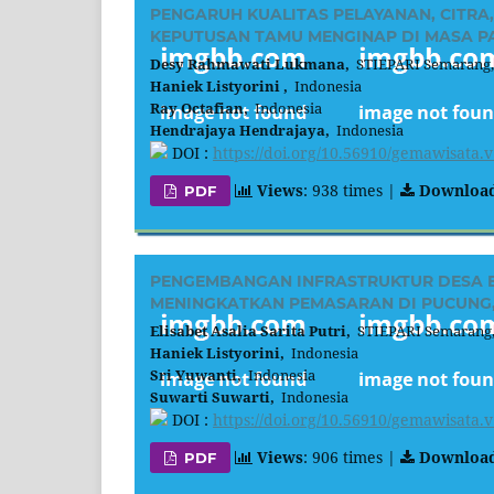
PENGARUH KUALITAS PELAYANAN, CITRA,
KEPUTUSAN TAMU MENGINAP DI MASA PAND
Desy Rahmawati Lukmana,
STIEPARI Semarang,
Haniek Listyorini ,
Indonesia
Ray Octafian,
Indonesia
Hendrajaya Hendrajaya,
Indonesia
DOI :
https://doi.org/10.56910/gemawisata.v
Views
: 938 times |
Downloa
PDF
PENGEMBANGAN INFRASTRUKTUR DESA B
MENINGKATKAN PEMASARAN DI PUCUNG,
Elisabet Asalia Sarita Putri,
STIEPARI Semarang,
Haniek Listyorini,
Indonesia
Sri Yuwanti,
Indonesia
Suwarti Suwarti,
Indonesia
DOI :
https://doi.org/10.56910/gemawisata.v
Views
: 906 times |
Downloa
PDF