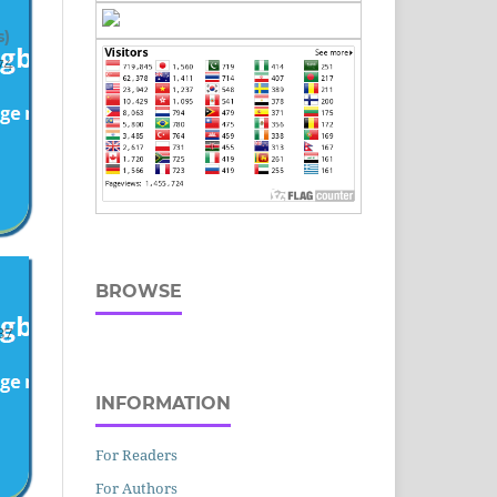
s)
74
BROWSE
87
INFORMATION
For Readers
For Authors