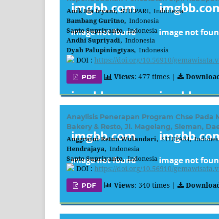
Anik Ida Iryani,
STIEPARI, Indonesia
Bambang Guritno,
Indonesia
Sapto Supriyanto,
Indonesia
Andhi Supriyadi,
Indonesia
Dyah Palupiningtyas,
Indonesia
DOI :
https://doi.org/10.56910/gemawisata.v
Views
: 477 times |
Downloa
PDF
Anaylisis Penerapan Program Chse Pada
Bakery & Resto, Jl. Magelang, Sleman, Da
Anggraini Retno Wulandari,
STIEPARI, Indones
Hendrajaya,
Indonesia
Sapto Supriyanto,
Indonesia
DOI :
https://doi.org/10.56910/gemawisata.v
Views
: 340 times |
Downloa
PDF