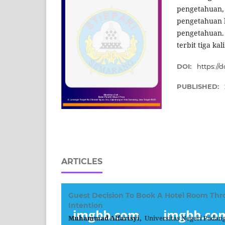
pengetahuan,
pengetahuan k
pengetahuan. 
terbit tiga ka
DOI:
https://
PUBLISHED:
ARTICLES
Guest Decision To Book A Hotel Room Thro
Intention
Muhammad Alfarisyi,
Universitas Negeri Padang