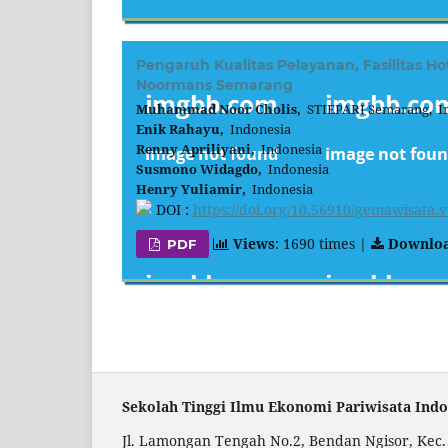
Pengaruh Kualitas Pelayanan, Fasilitas 
Noormans Semarang
Muhammad Noor Cholis,
STIEPARI Semarang, I
Enik Rahayu,
Indonesia
Renny Apriliyani,
Indonesia
Susmono Widagdo,
Indonesia
Henry Yuliamir,
Indonesia
DOI :
https://doi.org/10.56910/gemawisata.v
Views
: 1690 times |
Downlo
PDF
Sekolah Tinggi Ilmu Ekonomi Pariwisata Ind
Jl. Lamongan Tengah No.2, Bendan Ngisor, Ke