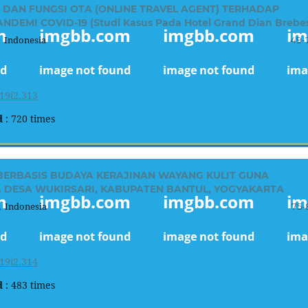
 DAN FUNGSI OTA (ONLINE TRAVEL AGENT) TERHADAP
EMI COVID-19 (Studi Kasus Pada Hotel Grand Dian Brebe
 Indonesia
49-
19i2.313
d
: 720 times
ERBASIS BUDAYA KERAJINAN WAYANG KULIT GUNA
 DESA WUKIRSARI, KABUPATEN BANTUL, YOGYAKARTA
 Indonesia
75-
19i2.314
d
: 483 times